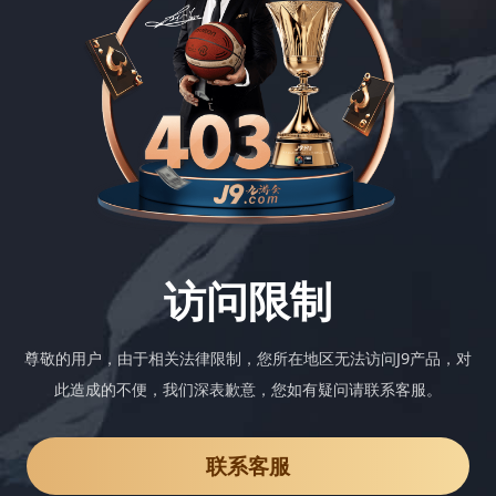
访问限制
尊敬的用户，由于相关法律限制，您所在地区无法访问J9产品，对
此造成的不便，我们深表歉意，您如有疑问请联系客服。
联系客服