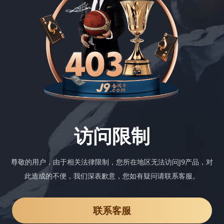
访问限制
尊敬的用户，由于相关法律限制，您所在地区无法访问J9产品，对
此造成的不便，我们深表歉意，您如有疑问请联系客服。
联系客服