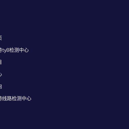
页
ty8检测中心
目
心
向
游线路检测中心