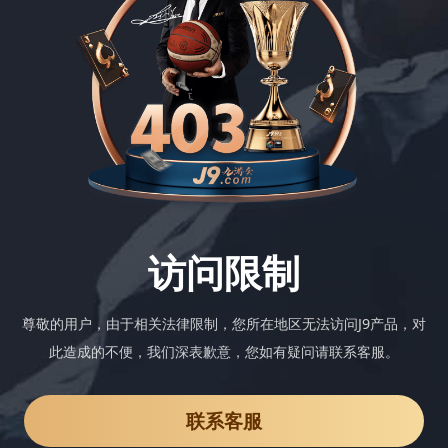
访问限制
尊敬的用户，由于相关法律限制，您所在地区无法访问J9产品，对
此造成的不便，我们深表歉意，您如有疑问请联系客服。
联系客服