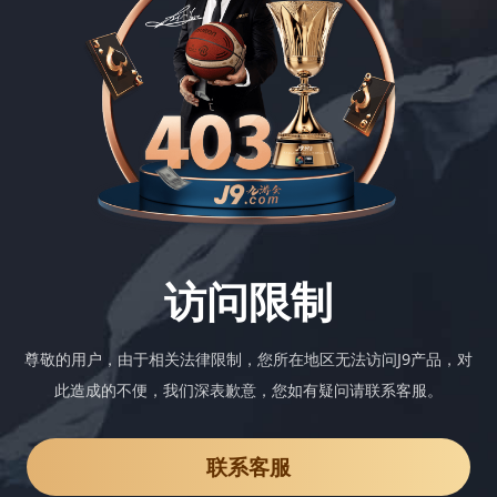
访问限制
尊敬的用户，由于相关法律限制，您所在地区无法访问J9产品，对
此造成的不便，我们深表歉意，您如有疑问请联系客服。
联系客服