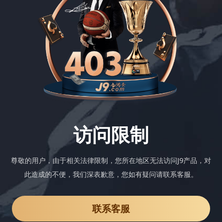
访问限制
尊敬的用户，由于相关法律限制，您所在地区无法访问J9产品，对
此造成的不便，我们深表歉意，您如有疑问请联系客服。
联系客服