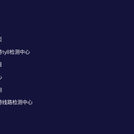
页
ty8检测中心
目
心
向
游线路检测中心