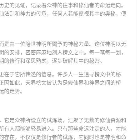
历史的见证，记录着众神的往事和修仙者的命运走向。
仙法则和神力的传承，任何人若能窥视其中的奥秘，便
而是由一位隐世神明所赐予的神秘力量。这位神明以无
明的安排，密密麻麻地刻入榜文之中。每一笔每一划，
期的修行和深思熟虑，逐步破解其中的秘密。
更在于它所传递的信息。许多人一生追寻榜文中的秘
正因如此，天界榜文被认为是修仙界和神界之间的桥
运的走势。
。它是众神所设立的试炼场，汇聚了无数的修仙资源和
所有人都能够轻易进入。只有那些命运注定的人，才能
的存在，不仅仅是修行者的试炼，它同时也是神明和命